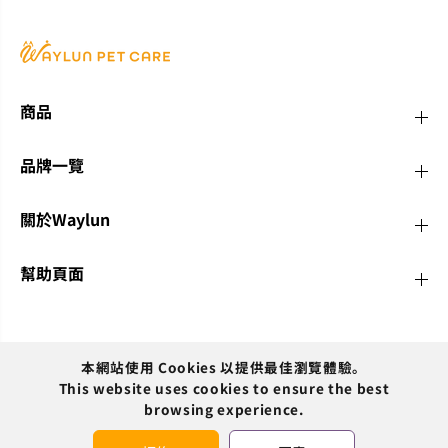
向行為，有四種類型：正向強化、負向強化、正向
動態能力
懲罰、負向懲罰。 正向強化的解釋： 正向強化是
覺奇蹟：
通過獎勵鼓勵良好行為。例如，當你對狗狗說「坐
體，狗狗
下」，牠按照指令坐下後，你給予零食作為獎勵，
的能力，
以此強化該行為。「正向」一詞在這裡並非指
化。 聽
商品
「好」，而是表示加入某種刺激來影響行為。 純正
更高頻率
的正向訓練（LIMA）的探索： LIMA（最少干預，最
讀人類的
低懲罰）這一方法避免使用矯正性技術，專注於正
與狗之間
品牌一覽
向強化。訓練師優先使用不會導致痛苦或壓力的技
毛髮和皮
術，並在訓練過程中密切關注狗狗的舒適度。 平衡
中同伴牙
訓練的探討： 平衡訓練結合了正向強化與包含懲罰
息，讓我
關於Waylun
的技術。訓練師根據情況使用各種工具，從零食、
覺：感知
響片到束頸鏈或電子項圈等。 科學的結論： 科學
地感知人
幫助頁面
共識支持正向強化為最優訓練方式。美國獸醫行為
和氣味變
學會（AVSAB）強調，基於獎勵的學習方法最為有
顯而易見
效且對狗狗傷害最小。研究一致顯示，接受正向強
力，例如
化訓練的狗服從性更高。 效能與人道的選擇： 儘
癲癇發作
管有人主張平衡方法可以因應不同學習方式，但研
活中寶貴夥
本網站使用 Cookies 以提供最佳瀏覽體驗。
究否定了這一觀點。平衡訓練中的懲罰手段可能增
ZH-TW
HKD
This website uses cookies to ensure the best
加狗的焦慮、攻擊性和恐懼感。而正向強化則被證
browsing experience.
明是更有效且更人道的訓練方式，有助於建立強大
的信任關係。 ...