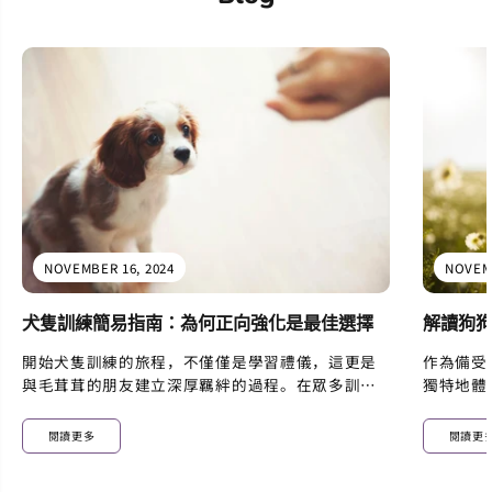
NOVEMBER 16, 2024
NOVEMB
犬隻訓練簡易指南：為何正向強化是最佳選擇
解讀狗
開始犬隻訓練的旅程，不僅僅是學習禮儀，這更是
作為備受
與毛茸茸的朋友建立深厚羈絆的過程。在眾多訓練
獨特地體
建議中，「平衡訓練」與「正向強化」是兩大核心
化，為我
方法。讓我們來深入了解這兩種訓練方法。 基礎認
感官大師
閱讀更多
閱讀更
識： 在開始之前，先了解操作性條件反射的基本原
世界中航
理。這種行為塑造技術包括強化正向行為和抑制負
驗。雖然