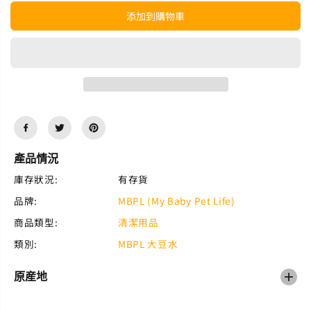
用
用
天
天
添加到購物車
然
然
耳
耳
部
部
清
清
潔
潔
液
液
1
1
2
2
0
0
m
m
產品情況
l
l
庫存狀況:
有存貨
品牌:
MBPL (My Baby Pet Life)
商品類型:
清潔用品
類別:
MBPL 大豆水
原産地