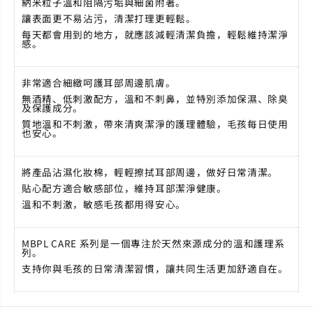
納米粒子溫和阻隔污垢與細菌附著。
讓表面更不易沾污，清潔打理更輕鬆。
每天都會用到的地方，就應該減輕清潔負擔，輕鬆維持潔淨
感。
非常適合細緻呵護耳部周邊肌膚。
無酒精、低刺激配方，溫和不刺鼻，並特別添加保濕、除臭
及保護成分。
質地溫和不刺激，帶來清爽潔淨的護理體驗，毛孩每日使用
也安心。
將產品沾濕化妝棉，輕輕擦拭耳部周邊，做好日常清潔。
貼心配方適合敏感部位，維持耳部潔淨健康。
溫和不刺激，敏感毛孩都用得安心。
MBPL CARE
系列是一個專注於天然來源成分的溫和護理系
列。
支持你與毛孩的日常清潔習慣，讓共同生活更加舒適自在。