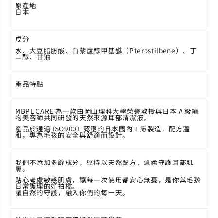
原產地
日本
成分
水、大豆脂肪酸、白藜蘆醇甲基醚（
Pterostilbene
）、丁
二醇、甘油
產品特點
MBPL CARE
為一款由岡山理科大學榮譽教授與日本
A
級寵
物美容師共同研發的天然來源耳部清潔液。
產品於通過
ISO9001
認證的日本國內工廠製造，配方溫
和，專為毛孩的安全與舒適而設計。
我們不添加多餘成分，堅持以天然配方，溫柔守護
耳部肌
膚
。
貼心考慮敏感肌膚，讓每一次使用都安心無憂，是你與毛孩
日常護理的好拍檔。
讓自然的守護，融入你們的每一天。