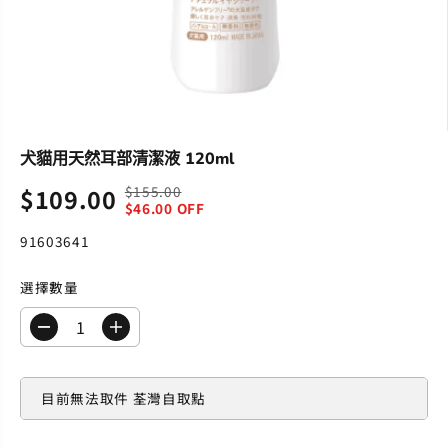
犬貓用天然耳部清潔液 120ml
$155.00
$109.00
正
你
折
$46.00 OFF
常
已
扣
價
保
91603641
價
格
存
格
了
選擇數量
減
增
少
加
數
數
量
量
目前無法取件
荃灣自取點
犬
犬
貓
貓